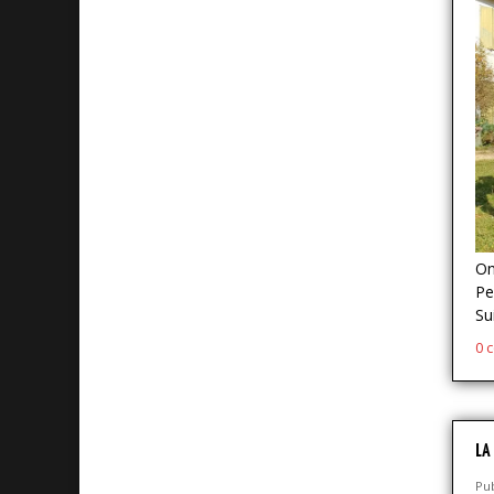
On
Pe
Su
0 
LA
Pub