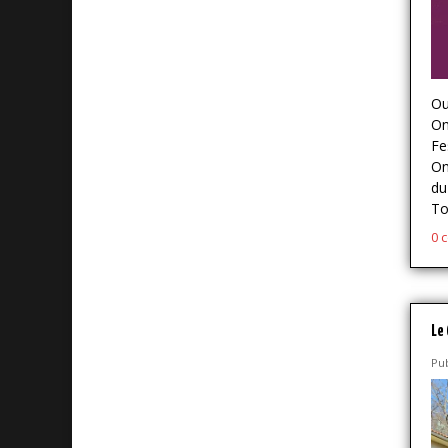
Oua
On
Fe
On
du
To
0 
Le 
Pub