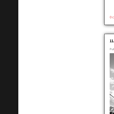
0 
11
Pub