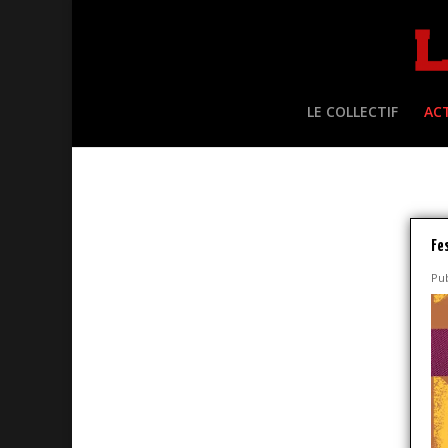
LE COLLECTIF
AC
Fes
Pu