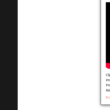
Cl
Im
Pr
Ré
0 