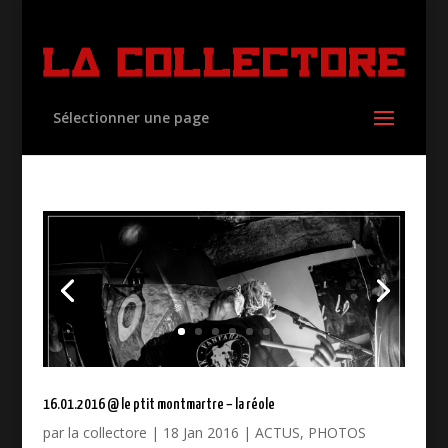
Sélectionner une page
16.01.2016 @ le ptit montmartre – la réole
par
la collectore
|
18 Jan 2016
|
ACTUS
,
PHOTOS