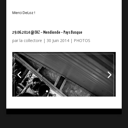
Merci DeLoz !
29.06.2014 @ EHZ – Mendionde – Pays Basque
par
la collectore
|
30 Juin 2014
|
PHOTOS