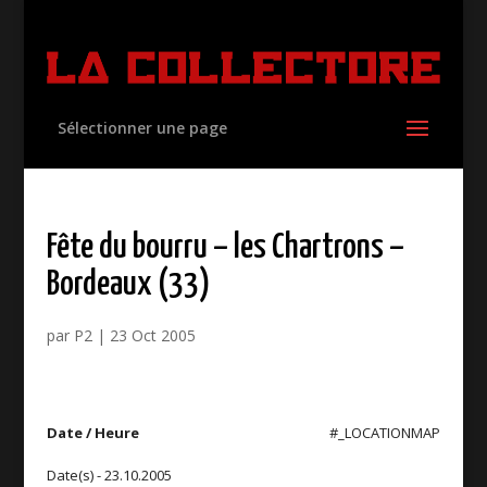
Sélectionner une page
Fête du bourru – les Chartrons –
Bordeaux (33)
par
P2
|
23 Oct 2005
Date / Heure
#_LOCATIONMAP
Date(s) - 23.10.2005