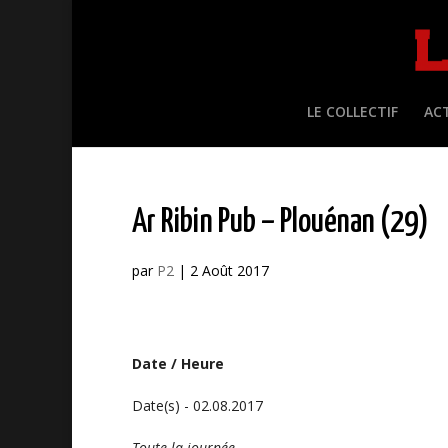
LE COLLECTIF
AC
Ar Ribin Pub – Plouénan (29)
par
P2
|
2 Août 2017
Date / Heure
Date(s) - 02.08.2017
Toute la journée